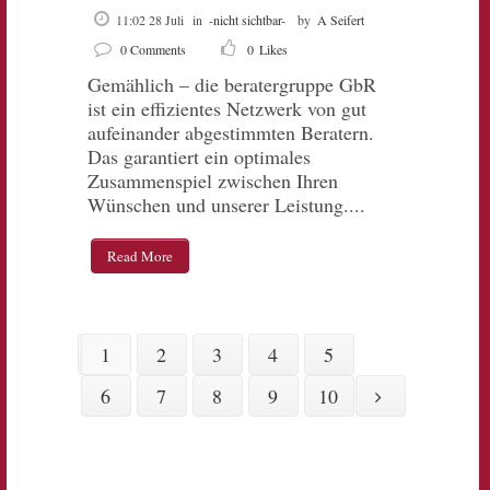
11:02 28 Juli
in
-nicht sichtbar-
by
A Seifert
0 Comments
0
Likes
Gemählich – die beratergruppe GbR
ist ein effizientes Netzwerk von gut
aufeinander abgestimmten Beratern.
Das garantiert ein optimales
Zusammenspiel zwischen Ihren
Wünschen und unserer Leistung....
Read More
1
2
3
4
5
6
7
8
9
10